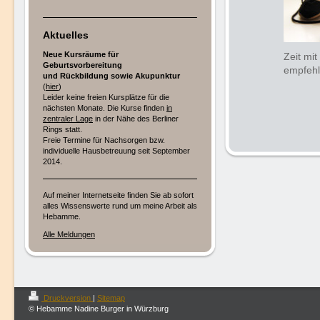
Aktuelles
Neue Kursräume für
Zeit mi
Geburtsvorbereitung
empfeh
und Rückbildung
sowie Akupunktur
anb
(
hier
)
Leider keine freien Kursplätze für die
nächsten Monate. Die Kurse finden
in
zentraler Lage
in der Nähe des Berliner
Rings statt.
Freie Termine für Nachsorgen bzw.
individuelle Hausbetreuung seit September
2014.
Auf meiner Internetseite finden Sie ab sofort
alles Wissenswerte rund um meine Arbeit als
Hebamme.
Alle Meldungen
Druckversion
|
Sitemap
© Hebamme Nadine Burger in Würzburg