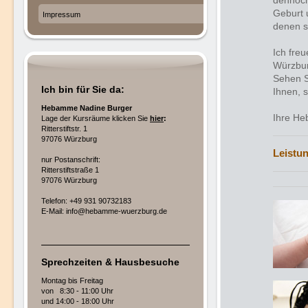
dennoch
Geburt 
Impressum
denen s
Ich fre
Würzbur
Sehen S
Ich bin für Sie da:
Ihnen, s
Hebamme Nadine Burger
Ihre He
Lage der Kursräume klicken Sie
hier
:
Ritterstiftstr. 1
97076 Würzburg
Leistu
nur Postanschrift:
Ritterstiftstraße 1
97076 Würzburg
Telefon: +49 931 90732183
E-Mail: info@hebamme-wuerzburg.de
Sprechzeiten & Hausbesuche
Montag bis Freitag
von 8:30 - 11:00 Uhr
und 14:00 - 18:00 Uhr