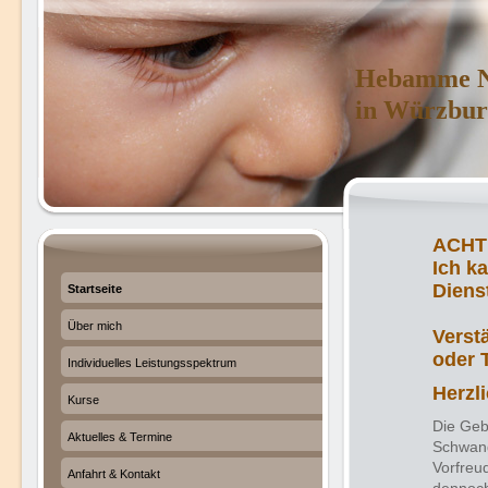
Hebamme Nadine 
in Würzbur
Ich k
Diens
Startseite
B
Über mich
Verst
oder 
Individuelles Leistungsspektrum
Herzl
Kurse
Die Geb
Aktuelles & Termine
Schwang
Vorfreu
Anfahrt & Kontakt